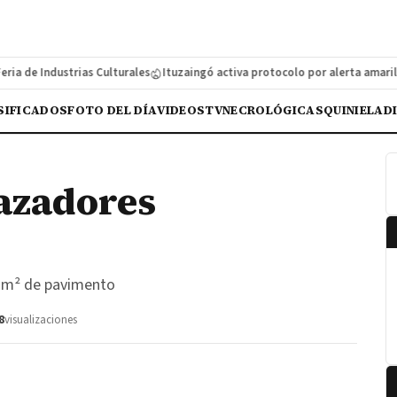
e Industrias Culturales
Ituzaingó activa protocolo por alerta amarilla d
SIFICADOS
FOTO DEL DÍA
VIDEOS
TV
NECROLÓGICAS
QUINIELA
D
azadores
0 m² de pavimento
8
visualizaciones