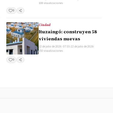
108 visualizaciones
0
Compartir
Ciudad
Ituzaingó: construyen 58
viviendas nuevas
22 de julio de 2026 · 07:55
·
22 de julio de 2026
·
150 visualizaciones
0
Compartir