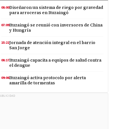
Diseñaron un sistema de riego por gravedad
08:00
para arroceras en Ituzaingó
Ituzaingó se reunió con inversores de China
07:09
y Hungría
Jornada de atención integral en el barrio
15:22
San Jorge
Ituzaingó capacita a equipos de salud contra
08:17
el dengue
Ituzaingó activa protocolo por alerta
09:06
amarilla de tormentas
UBLICIDAD