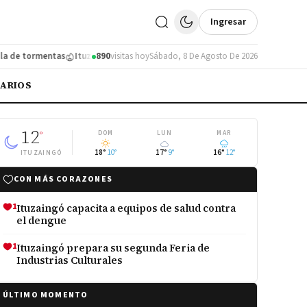
Ingresar
e tormentas
Ituzaingó se subió al podio en un torneo de fútbol infantil
890
visitas hoy
Sábado, 8 De Agosto De 2026
L
IARIOS
12
°
DOM
LUN
MAR
18°
10°
17°
9°
16°
12°
ITUZAINGÓ
CON MÁS CORAZONES
1
Ituzaingó capacita a equipos de salud contra
el dengue
1
Ituzaingó prepara su segunda Feria de
Industrias Culturales
ÚLTIMO MOMENTO