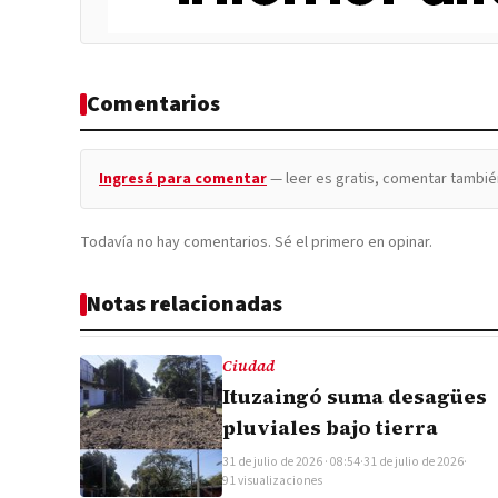
Comentarios
Ingresá para comentar
— leer es gratis, comentar tambié
Todavía no hay comentarios. Sé el primero en opinar.
Notas relacionadas
Ciudad
Ituzaingó suma desagües
pluviales bajo tierra
31 de julio de 2026 · 08:54
·
31 de julio de 2026
·
91 visualizaciones