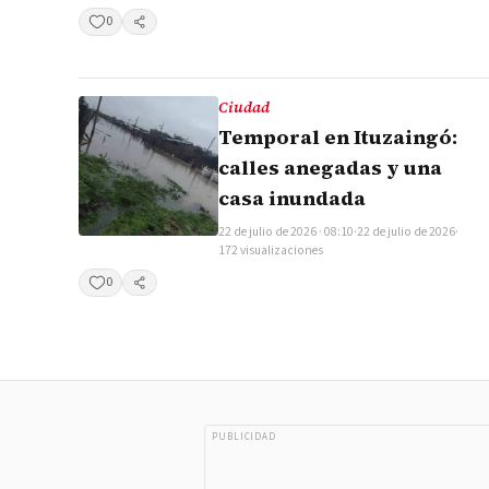
0
Compartir
Ciudad
Temporal en Ituzaingó:
calles anegadas y una
casa inundada
22 de julio de 2026 · 08:10
·
22 de julio de 2026
·
172 visualizaciones
0
Compartir
PUBLICIDAD