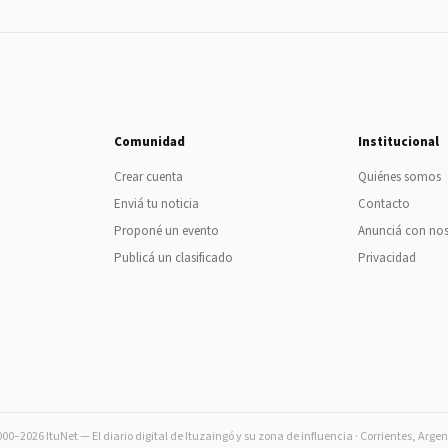
Comunidad
Institucional
Crear cuenta
Quiénes somos
Enviá tu noticia
Contacto
Proponé un evento
Anunciá con no
Publicá un clasificado
Privacidad
00–2026 ItuNet — El diario digital de Ituzaingó y su zona de influencia · Corrientes, Arge