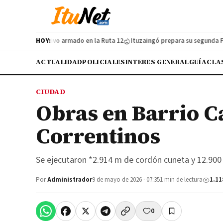
cazador furtivo armado en la Ruta 12
HOY:
Ituzaingó prepara su segunda Feria d
ACTUALIDAD
POLICIALES
INTERES GENERAL
GUÍA
CLA
CIUDAD
Obras en Barrio C
Correntinos
Se ejecutaron *2.914 m de cordón cuneta y 12.90
Por
Administrador
9 de mayo de 2026 · 07:35
1 min de lectura
1.11
0