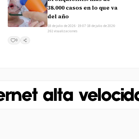
38.000 casos en lo que va
del año
18 de julio de 2026 · 19:07
·
18 de julio de 2026
·
261 visualizaciones
0
Compartir