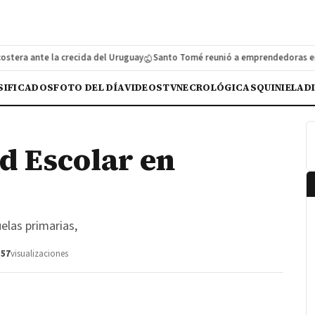
 ante la crecida del Uruguay
Santo Tomé reunió a emprendedoras en su 
SIFICADOS
FOTO DEL DÍA
VIDEOS
TV
NECROLÓGICAS
QUINIELA
D
d Escolar en
elas primarias,
357
visualizaciones