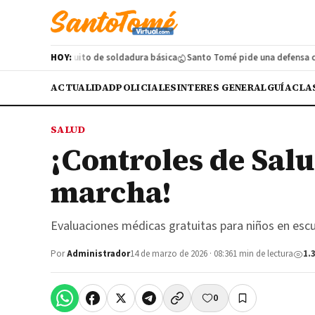
 a curso gratuito de soldadura básica
HOY:
Santo Tomé pide una defensa costera
ACTUALIDAD
POLICIALES
INTERES GENERAL
GUÍA
CLA
SALUD
¡Controles de Salu
marcha!
Evaluaciones médicas gratuitas para niños en escu
Por
Administrador
14 de marzo de 2026 · 08:36
1 min de lectura
1.
0