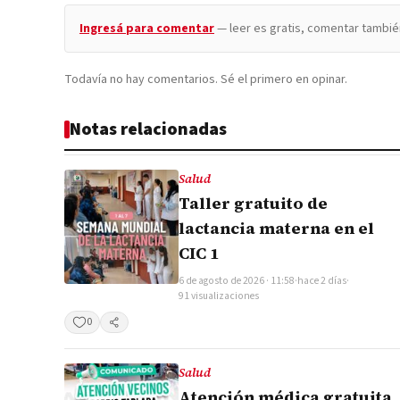
Ingresá para comentar
— leer es gratis, comentar tambié
Todavía no hay comentarios. Sé el primero en opinar.
Notas relacionadas
Salud
Taller gratuito de
lactancia materna en el
CIC 1
6 de agosto de 2026 · 11:58
·
hace 2 días
·
91 visualizaciones
0
Compartir
Salud
Atención médica gratuita