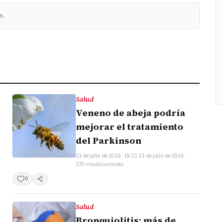
n.
Salud
Veneno de abeja podría
mejorar el tratamiento
del Parkinson
23 de julio de 2026 · 19:21
·
23 de julio de 2026
·
270 visualizaciones
0
Compartir
Salud
Bronquiolitis: más de