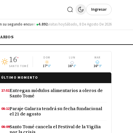
Ingresar
segundo encuentro
Santo Tomé actualiza su Código de Faltas tras 30 años
4.892
visitas hoy
Sábado, 8 De Agosto De 2026
IARIOS
16
°
DOM
LUN
MAR
17°
8°
16°
8°
16°
9°
SANTO TOMÉ
ÚLTIMO MOMENTO
Entregan módulos alimentarios a oleros de
17:51
Santo Tomé
Paraje Galarza tendrá su fecha fundacional
08:12
el 21 de agosto
Santo Tomé cancela el Festival de la Vigilia
08:09
por la crisis