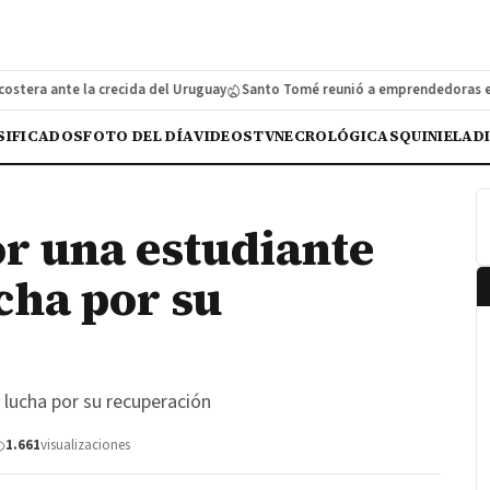
ra ante la crecida del Uruguay
Santo Tomé reunió a emprendedoras en su
SIFICADOS
FOTO DEL DÍA
VIDEOS
TV
NECROLÓGICAS
QUINIELA
D
or una estudiante
cha por su
 lucha por su recuperación
1.661
visualizaciones