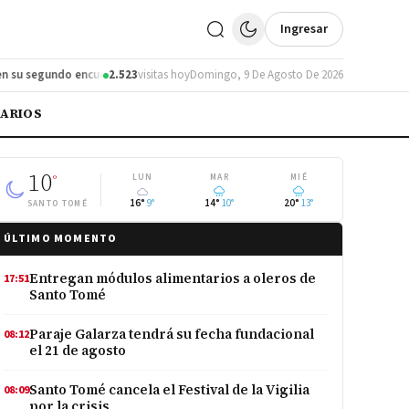
Ingresar
 segundo encuentro
2.523
Santo Tomé actualiza su Código de Faltas tras 30 año
visitas hoy
Domingo, 9 De Agosto De 2026
IARIOS
10
°
LUN
MAR
MIÉ
16°
9°
14°
10°
20°
13°
SANTO TOMÉ
ÚLTIMO MOMENTO
Entregan módulos alimentarios a oleros de
17:51
Santo Tomé
Paraje Galarza tendrá su fecha fundacional
08:12
el 21 de agosto
Santo Tomé cancela el Festival de la Vigilia
08:09
por la crisis