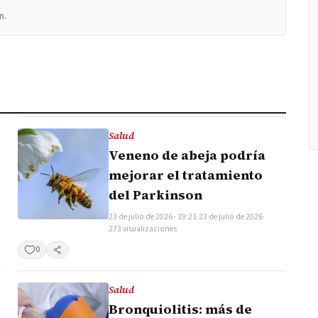
n.
Salud
Veneno de abeja podría
mejorar el tratamiento
del Parkinson
23 de julio de 2026 · 19:21
·
23 de julio de 2026
·
273 visualizaciones
0
Compartir
Salud
Bronquiolitis: más de