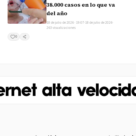
38.000 casos en lo que va
del año
18 de julio de 2026 · 19:07
·
18 de julio de 2026
·
263 visualizaciones
0
Compartir