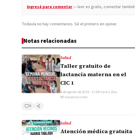
Ingresá para comentar
— leer es gratis, comentar tambié
Todavía no hay comentarios. Sé el primero en opinar.
Notas relacionadas
Salud
Taller gratuito de
lactancia materna en el
CIC 1
6 de agosto de 2026 · 11:58
·
hace 2 días
·
98 visualizaciones
0
Compartir
Salud
Atención médica gratuita