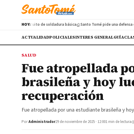
n a curso gratuito de soldadura básica
HOY:
Santo Tomé pide una defensa coste
ACTUALIDAD
POLICIALES
INTERES GENERAL
GUÍA
CLA
SALUD
Fue atropellada p
brasileña y hoy lu
recuperación
Fue atropellada por una estudiante brasileña y hoy
Por
Administrador
29 de noviembre de 2025 · 12:00
1 min de lectura